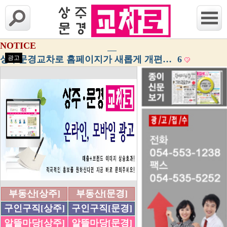
NOTICE
상주문경교차로 홈페이지가 새롭게 개편…
광고
6
부동산[상주]
부동산[문경]
구인구직[상주]
구인구직[문경]
알뜰마당[상주]
알뜰마당[문경]